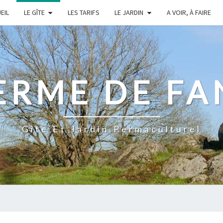
EIL
LE GÎTE
LES TARIFS
LE JARDIN
A VOIR, À FAIRE
ERME DE F
Gîte Et Jardin Permaculturel