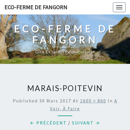
Skip
ECO-FERME DE FANGORN
Togg
to
navig
content
ECO-FERME DE
FANGORN
Gîte Et Jardin Permaculturel
MARAIS-POITEVIN
Published
30 Mars 2017
At
1600 × 860
In
A
Voir, À Faire
← PRÉCÉDENT
/
SUIVANT →