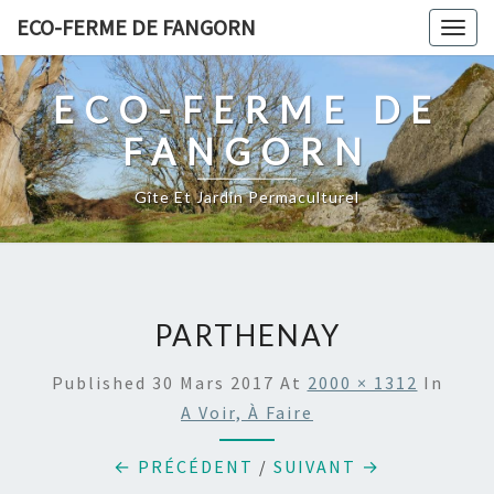
Skip
ECO-FERME DE FANGORN
Togg
to
navig
content
ECO-FERME DE
FANGORN
Gîte Et Jardin Permaculturel
PARTHENAY
Published
30 Mars 2017
At
2000 × 1312
In
A Voir, À Faire
← PRÉCÉDENT
/
SUIVANT →