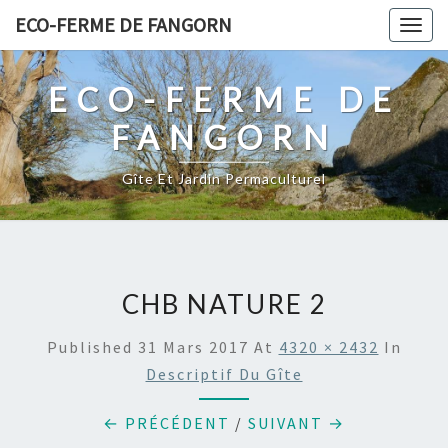
Skip
ECO-FERME DE FANGORN
Togg
to
navig
content
ECO-FERME DE
FANGORN
Gîte Et Jardin Permaculturel
CHB NATURE 2
Published
31 Mars 2017
At
4320 × 2432
In
Descriptif Du Gîte
← PRÉCÉDENT
/
SUIVANT →