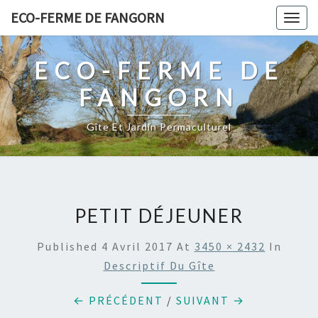
Skip
ECO-FERME DE FANGORN
Togg
to
navig
content
ECO-FERME DE
FANGORN
Gîte Et Jardin Permaculturel
PETIT DÉJEUNER
Published
4 Avril 2017
At
3450 × 2432
In
Descriptif Du Gîte
← PRÉCÉDENT
/
SUIVANT →