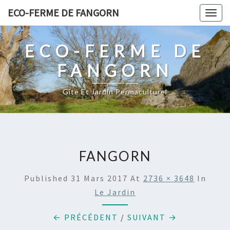
Skip
ECO-FERME DE FANGORN
Togg
to
navig
content
ECO-FERME DE
FANGORN
Gîte Et Jardin Permaculturel
FANGORN
Published
31 Mars 2017
At
2736 × 3648
In
Le Jardin
← PRÉCÉDENT
/
SUIVANT →